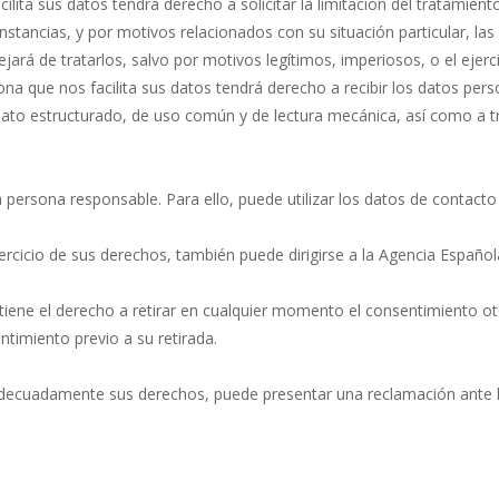
ilita sus datos tendrá derecho a solicitar la limitación del tratamien
stancias, y por motivos relacionados con su situación particular, las
ará de tratarlos, salvo por motivos legítimos, imperiosos, o el ejerc
ona que nos facilita sus datos tendrá derecho a recibir los datos per
mato estructurado, de uso común y de lectura mecánica, así como a tr
 persona responsable. Para ello, puede utilizar los datos de contacto 
jercicio de sus derechos, también puede dirigirse a la Agencia Españ
iene el derecho a retirar en cualquier momento el consentimiento oto
ntimiento previo a su retirada.
adecuadamente sus derechos, puede presentar una reclamación ante l