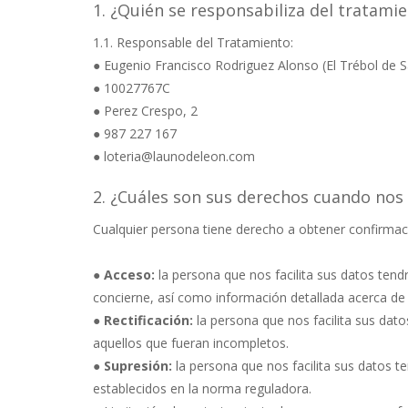
1. ¿Quién se responsabiliza del tratami
1.1. Responsable del Tratamiento:
● Eugenio Francisco Rodriguez Alonso (El Trébol de 
● 10027767C
● Perez Crespo, 2
● 987 227 167
●
loteria@launodeleon.com
2. ¿Cuáles son sus derechos cuando nos f
Cualquier persona tiene derecho a obtener confirmaci
●
Acceso:
la persona que nos facilita sus datos tend
concierne, así como información detallada acerca de
●
Rectificación:
la persona que nos facilita sus dato
aquellos que fueran incompletos.
●
Supresión:
la persona que nos facilita sus datos te
establecidos en la norma reguladora.